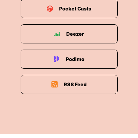
00:01:47: da reden wir nur bedingt drüber ein
bisschen.
Pocket Casts
00:01:51: Dann haben wir natürlich auch so ein
leichtere Thee mitgebracht, wie die Klassenfahrt
Deezer
meines größeren Kindes.
00:01:57: Und ja generell unseren Schnatterer
Datsch halt der Schnatter dachster so da ist
Podimo
00:02:04: und
RSS Feed
00:02:04: wer hat noch gerade schon
vorgespricht?
00:02:05: Das heißt Vorgespräch für eine
00:02:09: Sprechstunde.
00:02:10: Nein um Gottes Willen!