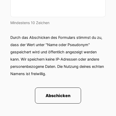
00:00:45: Wir sind Fanny und Alina und hier
gibt's keine Erziehungstipps von der perfekten
Insta-Mama sondern Realtalk, Chaos und
Mindestens 10 Zeichen
Lachkämpfe.
Durch das Abschicken des Formulars stimmst du zu,
00:00:53: Endlich mal Klartext, Leute...
dass der Wert unter "Name oder Pseudonym"
00:00:58: Funny.
gespeichert wird und öffentlich angezeigt werden
kann. Wir speichern keine IP-Adressen oder andere
00:00:59: Alina, hallo!
personenbezogene Daten. Die Nutzung deines echten
Namens ist freiwillig.
00:01:01: Guten Morgen.
00:01:03: Guten Morgen, guten Morgen.
Abschicken
00:01:06: Wir haben sonst immer so eine Woche
vorher die wir aufnehmen heißt wir hängen also
die Hörerinnen hänge mal die Mühn-Muddies
hängen mal so ne Woche hinterher und jetzt