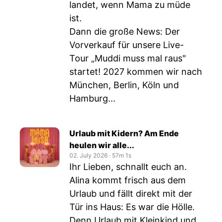
landet, wenn Mama zu müde
ist.
Dann die große News: Der
Vorverkauf für unsere Live-
Tour „Muddi muss mal raus"
startet! 2027 kommen wir nach
München, Berlin, Köln und
Hamburg...
Urlaub mit Kidern? Am Ende
heulen wir alle...
02. July 2026
‧
57m 1s
Ihr Lieben, schnallt euch an.
Alina kommt frisch aus dem
Urlaub und fällt direkt mit der
Tür ins Haus: Es war die Hölle.
Denn Urlaub mit Kleinkind und