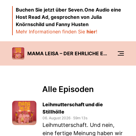
Buchen Sie jetzt über Seven.One Audio eine
Host Read Ad, gesprochen von Julia
Knörnschild und Fanny Husten
Mehr Informationen finden Sie
hier
!
MAMA LEISA – DER EHRLICHE ELTERNPODCAST ÜBER FAMILIE & MENTAL LOAD
Alle Episoden
Leihmutterschaft und die
Stillhölle
06. August 2026
‧
59m 13s
Leihmutterschaft. Und nein,
eine fertige Meinung haben wir