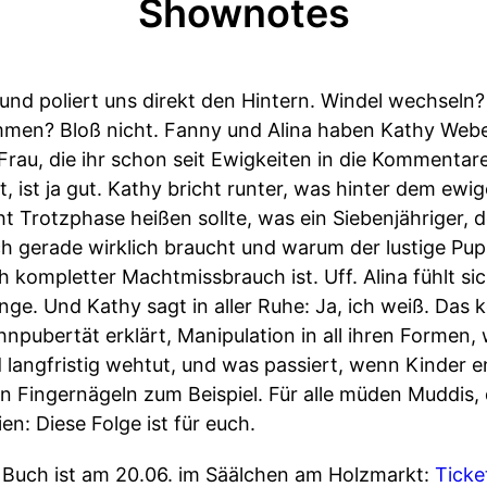
Shownotes
 und poliert uns direkt den Hintern. Windel wechseln
en? Bloß nicht. Fanny und Alina haben Kathy Weber 
 Frau, die ihr schon seit Ewigkeiten in die Kommentare
t, ist ja gut. Kathy bricht runter, was hinter dem ewi
 Trotzphase heißen sollte, was ein Siebenjähriger, d
lich gerade wirklich braucht und warum der lustige Pu
ompletter Machtmissbrauch ist. Uff. Alina fühlt sic
nge. Und Kathy sagt in aller Ruhe: Ja, ich weiß. Das k
npubertät erklärt, Manipulation in all ihren Formen
nd langfristig wehtut, und was passiert, wenn Kinder 
n Fingernägeln zum Beispiel. Für alle müden Muddis
en: Diese Folge ist für euch.
Buch ist am 20.06. im Säälchen am Holzmarkt:
Ticket