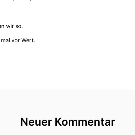
en wir so.
 mal vor Wert.
icht gedacht.
t, sondern was braucht ein Kind auch in der ersten A
 älterliche Führung.
Neuer Kommentar
Eltern, die erkennen, was Kinder brauchen und den Ar