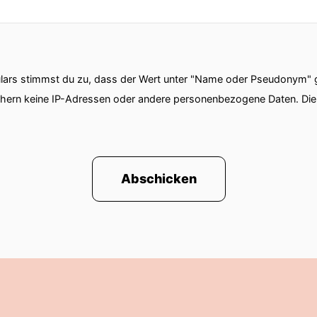
stein...
ars stimmst du zu, dass der Wert unter "Name oder Pseudonym" ge
. Oh Gott, ihr lest es schon lange im Titel.
chern keine IP-Adressen oder andere personenbezogene Daten. D
 ihr das gelesen.
t du Bescheid.
Abschicken
Weber.
ber ist heute zu Gast.