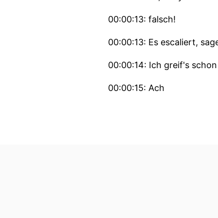
00:00:13: falsch!
00:00:13: Es escaliert, sag
00:00:14: Ich greif's schon
00:00:15: Ach
00:00:15: echt?!
00:00:15: Hätte jetzt gar n
00:00:17: Aber gibt's nich
00:00:22: Die brauchen die
00:00:24: Älterlich heißt 
dafür einzusetzen.