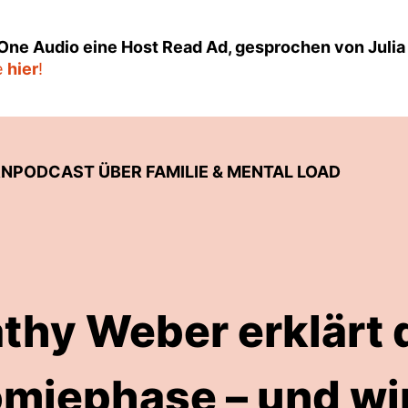
.One Audio eine Host Read Ad, gesprochen von Juli
e
hier
!
RNPODCAST ÜBER FAMILIE & MENTAL LOAD
thy Weber erklärt 
miephase – und wir